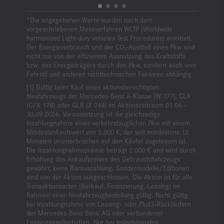
*Die angegebenen Werte wurden nach dem
vorgeschriebenen Messverfahren WLTP (Worldwide
harmonised Light-duty vehicles Test Procedures) ermittelt.
Der Energieverbrauch und der CO₂-Ausstoß eines Pkw sind
nicht nur von der effizienten Ausnutzung des Kraftstoffs
bzw. des Energieträgers durch den Pkw, sondern auch vom
Fahrstil und anderen nichttechnischen Faktoren abhängig.
Gültig beim Kauf eines aktionsberechtigten
Neufahrzeugs der Mercedes‑Benz A‑Klasse (W 177), CLA
(C/X 178) oder GLB (X 248) im Aktionszeitraum 01.06.–
30.09.2026. Voraussetzung ist die gleichzeitige
Inzahlungnahme eines verkehrstauglichen Pkw mit einem
Mindestankaufswert von 5.000 €, der seit mindestens 12
Monaten ununterbrochen auf den Käufer zugelassen ist.
Die Inzahlungnahmeprämie beträgt 2.000 € und wird durch
Erhöhung des Ankaufpreises des Gebrauchtfahrzeugs
gewährt; keine Barauszahlung. Sondermodelle/Editionen
sind von der Aktion ausgeschlossen. Die Aktion ist für alle
Transaktionsarten (Barkauf, Finanzierung, Leasing) im
Rahmen einer Neufahrzeugbestellung gültig. Nicht gültig
bei Inzahlungnahme von Leasing‑ oder Plus3‑Rückläufern
der Mercedes‑Benz Bank AG oder verbundener
Leasinggesellschaften. Nur bei teilnehmenden