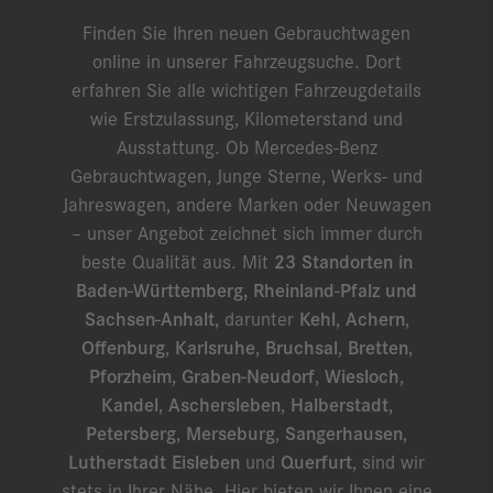
Finden Sie Ihren neuen Gebrauchtwagen
online in unserer Fahrzeugsuche. Dort
erfahren Sie alle wichtigen Fahrzeugdetails
wie Erstzulassung, Kilometerstand und
Ausstattung. Ob Mercedes-Benz
Gebrauchtwagen, Junge Sterne, Werks- und
Jahreswagen, andere Marken oder Neuwagen
– unser Angebot zeichnet sich immer durch
beste Qualität aus. Mit
23 Standorten in
Baden-Württemberg, Rheinland-Pfalz und
Sachsen-Anhalt
, darunter
Kehl
,
Achern
,
Offenburg
,
Karlsruhe
,
Bruchsal
,
Bretten
,
Pforzheim
,
Graben-Neudorf
,
Wiesloch
,
Kandel
,
Aschersleben
,
Halberstadt
,
Petersberg
,
Merseburg
,
Sangerhausen
,
Lutherstadt Eisleben
und
Querfurt
, sind wir
stets in Ihrer Nähe. Hier bieten wir Ihnen eine