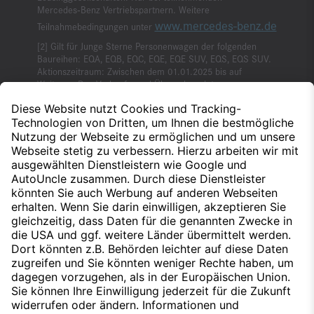
Mercedes‑Benz Vertriebspartnern. Weitere
www.mercedes-benz.de
Teilnahmebedingungen unter
Gilt für Junge Sterne Personenwagen der folgenden
Baureihen: EQA, EQB, EQC, EQE, EQE SUV, EQS, EQS SUV.
Aktionszeitraum: Zwischen dem 01.01.2025 bis auf
Weiteres. Das Verkaufs- und Übernahmedatum an
Endkunden muss in diesem Zeitraum liegen. Nur bei
teilnehmenden Junge Sterne Partnern. Die genauen
Teilnahmebedingungen erfragen Sie bitte bei Ihrem
Verkaufsberater. Die Garantiebedingungen der Mercedes-
Benz Junge Sterne Garantie (MBEQ-100) finden Sie hier.
Kontingent begrenzt.