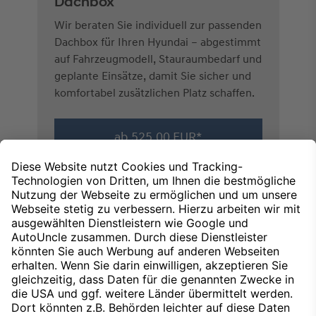
Dachbox
Wir beraten Sie individuell zur passenden
Dachbox für Ihren Hyundai – abgestimmt
auf Fahrzeugmodell, Stauraumbedarf und
geplante Einsätze, damit Sie sicher und
komfortabel zusätzlichen Platz schaffen.
ab 525,00 EUR*
*Alle Preise verstehen sich inklusive fachgerechter
Montage.