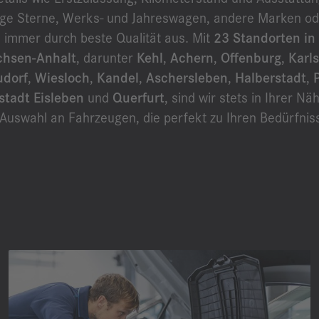
ge Sterne, Werks- und Jahreswagen, andere Marken o
 immer durch beste Qualität aus. Mit
23 Standorten in
chsen-Anhalt
, darunter
Kehl
,
Achern
,
Offenburg
,
Karl
udorf
,
Wiesloch
,
Kandel
,
Aschersleben
,
Halberstadt
,
stadt Eisleben
und
Querfurt
, sind wir stets in Ihrer Nä
 Auswahl an Fahrzeugen, die perfekt zu Ihren Bedürfnis