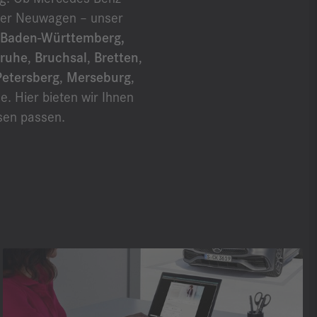
der Neuwagen – unser
 Baden-Württemberg,
sruhe
,
Bruchsal
,
Bretten
,
Petersberg
,
Merseburg
,
he. Hier bieten wir Ihnen
sen passen.