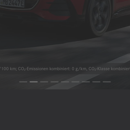
100 km; CO₂-Emissionen kombiniert: 0 g/km, CO₂-Klasse kombiniert