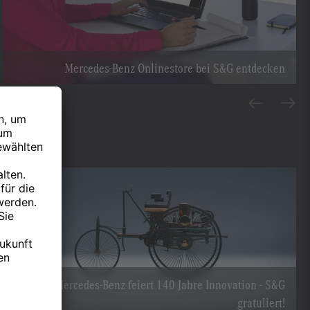
Mercedes-Benz Onlinestore bei S&G entdecken
Mercedes-Benz feiert 140 Jahre Innovation - S&G
gratuliert!