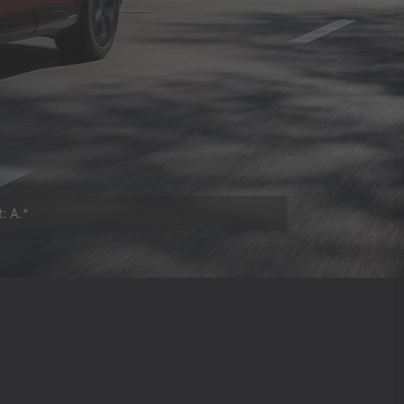
: A.*