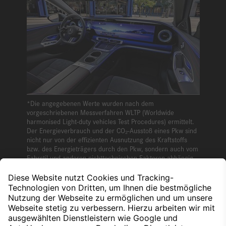
*Die angegebenen Werte wurden nach dem
vorgeschriebenen Messverfahren WLTP (Worldwide
harmonised Light-duty vehicles Test Procedures) ermittelt.
Der Energieverbrauch und der CO₂-Ausstoß eines Pkw sind
nicht nur von der effizienten Ausnutzung des Kraftstoffs
bzw. des Energieträgers durch den Pkw, sondern auch vom
Fahrstil und anderen nichttechnischen Faktoren abhängig.
Die angegebene nachgeladene Reichweite (WLTP) nach
10 Minuten wurde unter Nutzung der maximalen DC-
Ladeleistung gemäß ISO/SAE 12906 unter den dort
beschriebenen Bedingungen ermittelt.