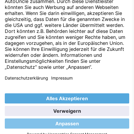
Nach oben
Datenschutz
Impressum
Techniklexikon
Kontakt
Hinweisgeber
Nachhaltigkeit
Umweltleitlinien
Barrierefreiheitserklärung
2026 © S&G Automobil AG