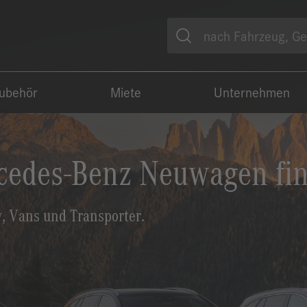
Suche
Zubehör
Miete
Unternehmen
enz CLE Cabriolet
Sie ein atemberaubendes Freiheitsgefühl.