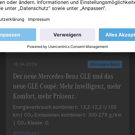
10.04.2026
Mercedes-Benz
Der neue Mercedes-Benz GLE und das
neue GLE Coupé: Mehr Intelligenz, mehr
Komfort, mehr Präsenz.
Energieverbrauch kombiniert: 13,2-12,2 l/100
km| CO₂-Emissionen kombiniert: 300-278 g/km
| CO₂-Klasse: G
Weiterlesen