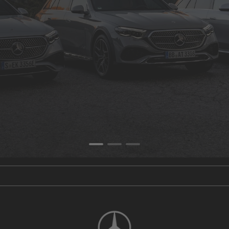
 km | CO2-Emissionen kombiniert: 192-128 g/km | CO2-Klasse: G-D