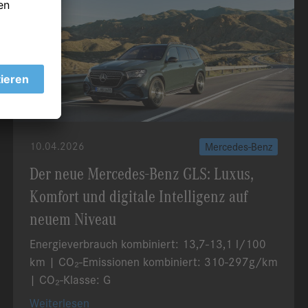
10.04.2026
Mercedes-Benz
Der neue Mercedes-Benz GLS: Luxus,
Komfort und digitale Intelligenz auf
neuem Niveau
Energieverbrauch kombiniert: 13,7-13,1 l/100
km | CO₂-Emissionen kombiniert: 310-297g/km
| CO₂-Klasse: G
Weiterlesen