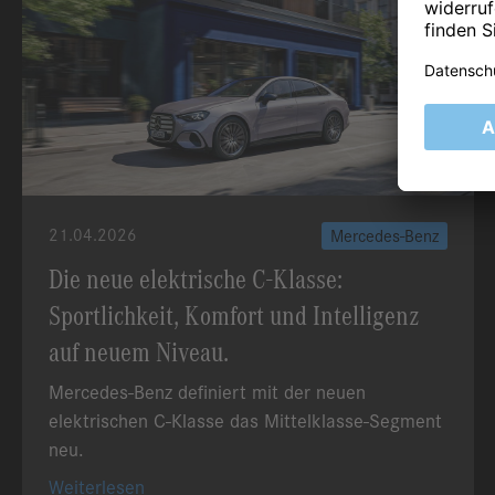
21.04.2026
Mercedes-Benz
Die neue elektrische C-Klasse:
Sportlichkeit, Komfort und Intelligenz
auf neuem Niveau.
Mercedes-Benz definiert mit der neuen
elektrischen C-Klasse das Mittelklasse-Segment
neu.
Weiterlesen