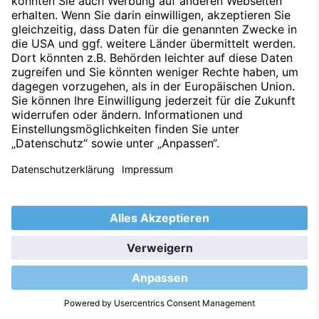
Datenschutz
Impressum
Techniklexikon
Kontakt
Hinweisgeber
Nachhaltigkeit
Umweltleitlinien
Barrierefreiheitserklärung
2026 © S&G Automobil AG