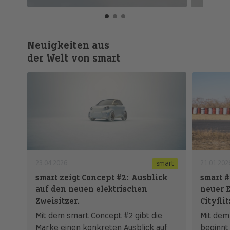
Neuigkeiten aus
der Welt von smart
23.04.2026
21.01.202
smart
smart zeigt Concept #2: Ausblick
smart #
auf den neuen elektrischen
neuer E
Zweisitzer.
Cityfli
Mit dem smart Concept #2 gibt die
Mit dem
Marke einen konkreten Ausblick auf
beginnt