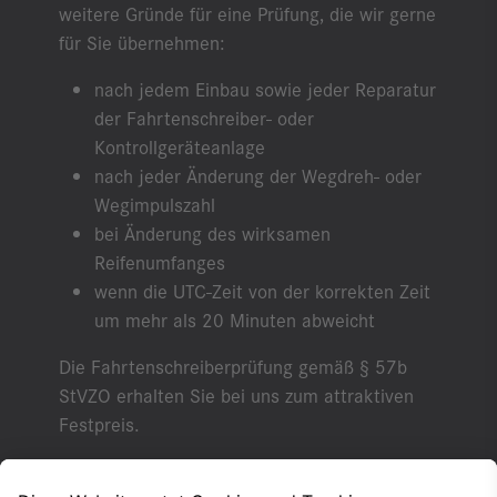
weitere Gründe für eine Prüfung, die wir gerne
für Sie übernehmen:
nach jedem Einbau sowie jeder Reparatur
der Fahrtenschreiber- oder
Kontrollgeräteanlage
nach jeder Änderung der Wegdreh- oder
Wegimpulszahl
bei Änderung des wirksamen
Reifenumfanges
wenn die UTC-Zeit von der korrekten Zeit
um mehr als 20 Minuten abweicht
Die Fahrtenschreiberprüfung gemäß § 57b
StVZO erhalten Sie bei uns zum attraktiven
Festpreis.
Für weitere Informationen und Fragen stehen