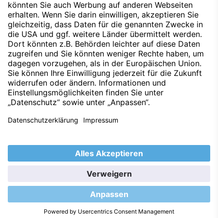
Nach oben
Datenschutz
Impressum
Techniklexikon
Kontakt
Hinweisgeber
Nachhaltigkeit
Umweltleitlinien
Barrierefreiheitserklärung
2026 © S&G Automobil AG