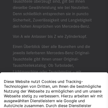
Tauschteile überzeugt sind, gilt bei ihnen
dieselbe Gewährleistung wie bei Neuteilen.
Denn schließlich entsprechen sie in puncto
Sicherheit, Zuverlässigkeit und Langlebigkeit
den hohen Ansprüchen von Mercedes-Benz.
Von A wie Anlasser bis Z wie Zylinderkopf.
Einen Überblick über alle Baureihen und die
jeweils lieferbaren Mercedes-Benz Original-
Tauschteile gibt Ihnen unser Original-
Tauschteilekatalog. Ob Turbolader,
Lichtmaschine oder Tauschmotor – wir
beraten Sie gern zu unserem
Tauschteileprogramm und machen Ihnen ein
individuelles Angebot. Setzen Sie sich mit uns
in Verbindung.