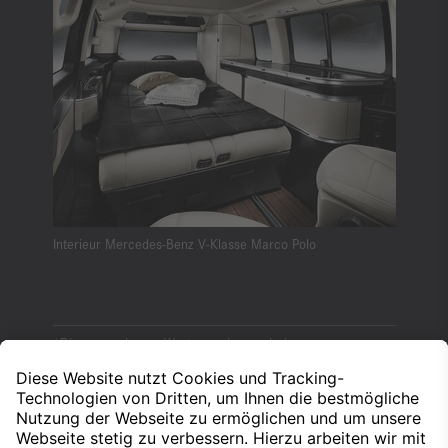
Interieur Mercedes-Benz V-Klasse Marco Polo
*Die angegebenen Werte wurden nach dem
vorgeschriebenen Messverfahren WLTP (Worldwide
harmonised Light-duty vehicles Test Procedures) ermittelt.
Der Energieverbrauch und der CO₂-Ausstoß eines Pkw sind
nicht nur von der effizienten Ausnutzung des Kraftstoffs
bzw. des Energieträgers durch den Pkw, sondern auch vom