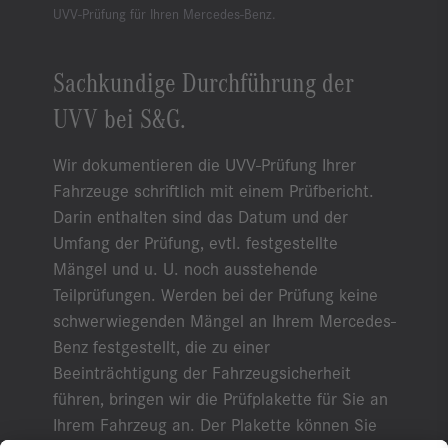
UVV-Prüfung für Ihren Mercedes-Benz.
Sachkundige Durchführung der
UVV bei S&G.
Wir dokumentieren die UVV-Prüfung Ihrer
Fahrzeuge schriftlich mit einem Prüfbericht.
Darin enthalten sind das Datum und der
Umfang der Prüfung, evtl. festgestellte
Mängel und u. U. noch ausstehende
Teilprüfungen. Werden bei der Prüfung keine
schwerwiegenden Mängel an Ihrem Mercedes-
Benz festgestellt, die zu einer
Beeinträchtigung der Fahrzeugsicherheit
führen, bringen wir die Prüfplakette für Sie an
Ihrem Fahrzeug an. Der Plakette können Sie