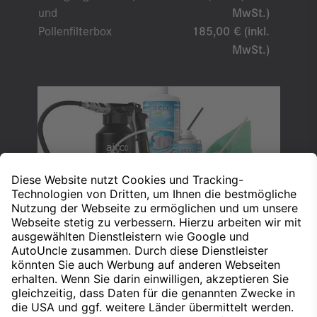
und
MwSt.)
Pollenfilterbox
185,00 € (inkl.
MwSt.)
Klimaanlagen-Reinigungsprodukte von airco well®
Nach oben