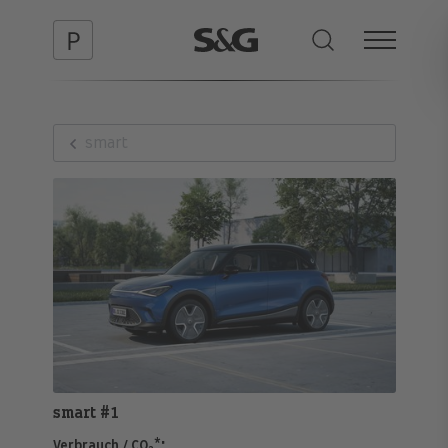
smart
smart #1
:
Verbrauch / CO
*