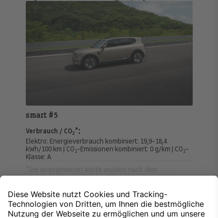
smart #5
:
Verbrauch / CO
*
2
Elektro:
Energieverbrauch kombiniert:
19,9-18,4
kWh/100 km
|
CO
-Emissionen kombiniert:
0 g/km
|
CO
-
2
2
Klasse:
A
*Die angegebenen Werte wurden nach dem
vorgeschriebenen Messverfahren WLTP (Worldwide
harmonised Light-duty vehicles Test Procedures)
ermittelt. Der Energieverbrauch und der CO₂-Ausstoß
eines Pkw sind nicht nur von der effizienten
Ausnutzung des Kraftstoffs bzw. des Energieträgers