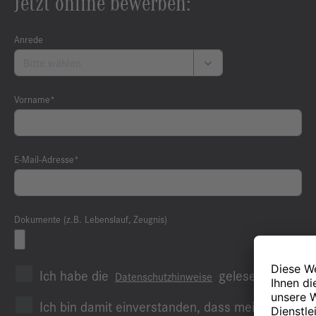
Jetzt online bewerben:
Anrede
Vorname*
E-Mail-Adresse*
Dokumente (z.B. Lebenslauf, Zeugnis)
Ich habe die
gelesen und sti
Datenschutzhinweise
Ich bin damit einverstanden, dass meine Daten