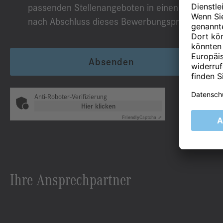
passenden Stellenangeboten in einen Talentpool
nach Abschluss dieses Bewerbungsprozesses.
Absenden
Anti-Roboter-Verifizierung
Hier klicken
Friendly
Captcha ⇗
Ihre Ansprechpartner