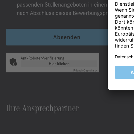
passenden Stellenangeboten in einen Talentpool
nach Abschluss dieses Bewerbungsprozesses.
Absenden
Anti-Roboter-Verifizierung
Hier klicken
Friendly
Captcha ⇗
Ihre Ansprechpartner