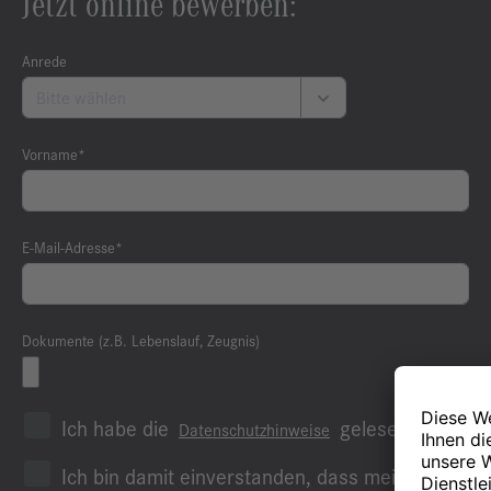
Jetzt online bewerben:
Anrede
Vorname*
E-Mail-Adresse*
Dokumente (z.B. Lebenslauf, Zeugnis)
Ich habe die
gelesen und sti
Datenschutzhinweise
Ich bin damit einverstanden, dass meine Daten