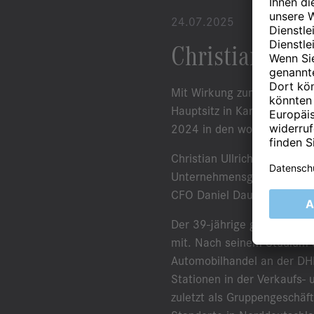
24.07.2025
Christian Ull
Mit Wirkung zum 1. Juli 20
Hauptsitz in Karlsruhe übe
2024 in den wohlverdiente
Christian Ullrich übernimm
Unternehmensgruppe. Die k
CFO Daniel Daufer. Ebenfal
Der 39-jährige gebürtige H
mit. Nach seinem Studium d
Automobilhandel an der DHB
Stationen in der Verkaufs-
zuletzt als Gruppengeschäf