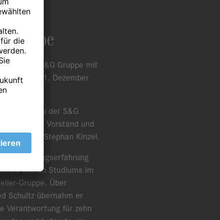
G Gruppe
ds (CEO) der S&G Gruppe mit
er sich zum 31. Dezember
ung innerhalb der S&G
m bisherigen Vorstand und
il GmbH bei Stephan Kinzel.
ährige Führungserfahrung
 eines dualen Studiums im
eller-Gruppe. Über
ied Schultz übernahm er
ve Verantwortung für zehn