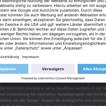
rich wird neuer Vorstand der S&
25 hat Christian Ullrich die Aufgabe des operativen Vorstan
rnommen. Er tritt damit die Nachfolge von Achim Quitz an, d
n Ruhestand verabschiedet hat.
t in seiner Funktion als CEO die operative Gesamtverantwort
aufmännische Leitung der Gruppe bleibt unverändert bei de
ls unverändert bleibt die operative Leitung der S&G Automob
eilbronner bringt umfangreiche Branchenexpertise und langj
er Rechtswissenschaften an der Universität Tübingen sowie
W Mannheim startete er seine berufliche Laufbahn in der W
 und Centerleitung bei namhaften Handelsgruppen wie Gottfr
tsführer bei der Senger- Gruppe die strategische und operati