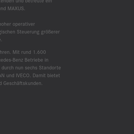
tenden und betreute ein
 und MAXUS.
hoher operativer
gischen Steuerung größerer
e.
ahren. Mit rund 1.600
edes-Benz Betriebe in
 durch nun sechs Standorte
AN und IVECO. Damit bietet
nd Geschäftskunden.