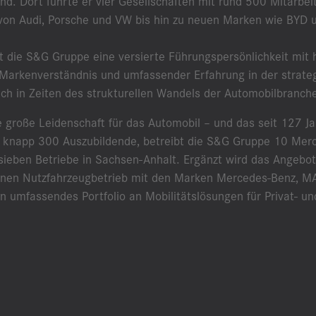
nd. Dort führte er vier Gesellschaften mit rund 500 Mitarbei
von Audi, Porsche und VW bis hin zu neuen Marken wie BYD
nt die S&G Gruppe eine versierte Führungspersönlichkeit mit 
arkenverständnis und umfassender Erfahrung in der strate
ch in Zeiten des strukturellen Wandels der Automobilbranch
 große Leidenschaft für das Automobil – und das seit 127 J
r knapp 300 Auszubildende, betreibt die S&G Gruppe 10 Merc
ieben Betriebe in Sachsen-Anhalt. Ergänzt wird das Angebot
inen Nutzfahrzeugbetrieb mit den Marken Mercedes-Benz, M
 umfassendes Portfolio an Mobilitätslösungen für Privat- u