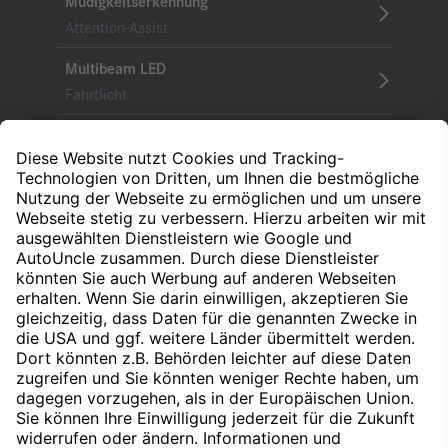
Müdigkeitserkennung
Attention-Assist
Multibeam LED
Fahrtlicht
Multifunktionslenkrad
Komfort und Sicherheit
Multikontursitze
Ergonomie von Fahrer und Beifahrer