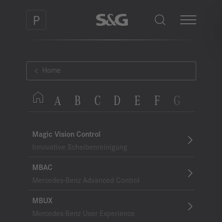
Home
A
B
C
D
E
F
G
H
I
Magic Vision Control
Innovative Scheibenreinigung
MBAC
Mercedes-Benz Advanced Control
MBUX
Mercedes-Benz User Experience