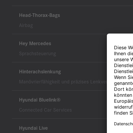
Head-Thorax-Bags
Airbag
Hey Mercedes
Sprachsteuerung
Hinterachslenkung
Manövrierfähigkeit und präzises Lenkverhalten
Hyundai Bluelink®
Connected Car Services
Hyundai Live