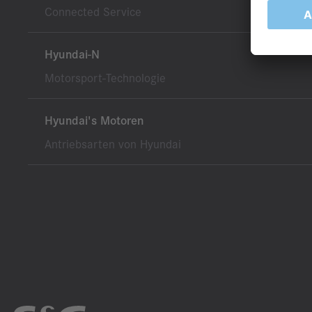
Connected Service
Hyundai-N
Motorsport-Technologie
Hyundai's Motoren
Antriebsarten von Hyundai