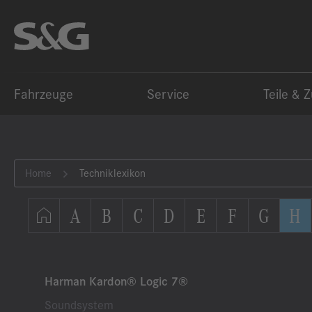
Fahrzeuge
Service
Teile & 
Home
Techniklexikon
A
B
C
D
E
F
G
H
Harman Kardon® Logic 7®
Soundsystem