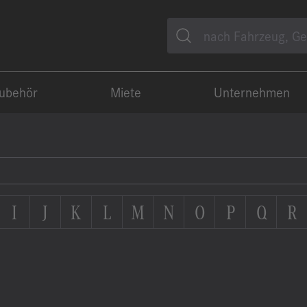
Suche
Zubehör
Miete
Unternehmen
I
J
K
L
M
N
O
P
Q
R