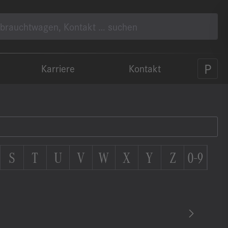
Karriere
Kontakt
S
T
U
V
W
X
Y
Z
0-9