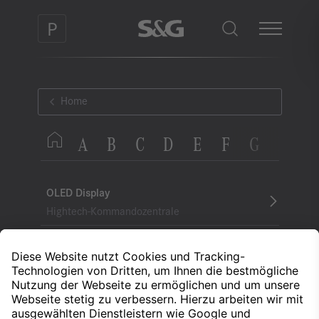
Home
A
B
C
D
E
F
G
H
I
OLED Display
Hightech-Kommandozentrale
One-Pedal-Lösung
Fahrzeugtechnologie
Online-Musik
Streaming von Musik