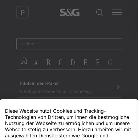
Home
A
B
C
D
E
F
G
H
I
Infotainment-Paket
Intelligente Vernetzung im Fahrzeug
Intelligent Light System
Beleuchtung
ISOFIX
Kindersitzbefestigung