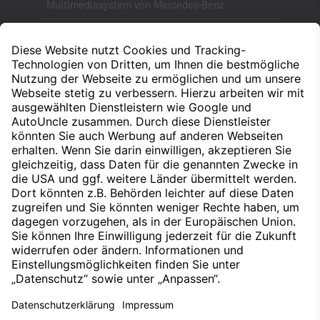
Multimediasystem von Mercedes-Benz
CRDi
Common Rail Direct Injection
Cw-Wert
Strömungswiderstandskoeffizient