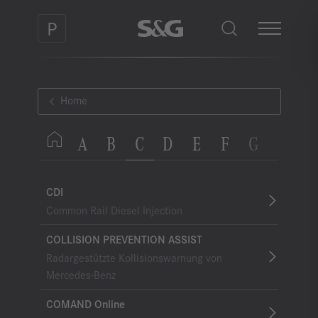
Home
A
B
C
D
E
F
G
H
I
CDI
Common Rail Diesel Injection
COLLISION PREVENTION ASSIST
Radargestützte Kollisionswarnung von
Mercedes-Benz
COMAND Online