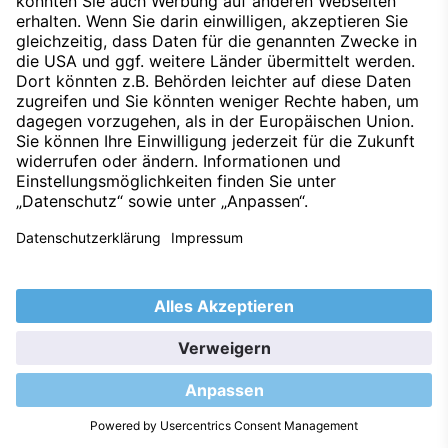
Datenschutz
Impressum
Techniklexikon
Kontakt
Hinweisgeber
Nachhaltigkeit
Umweltleitlinien
Barrierefreiheitserklärung
2026 © S&G Automobil AG