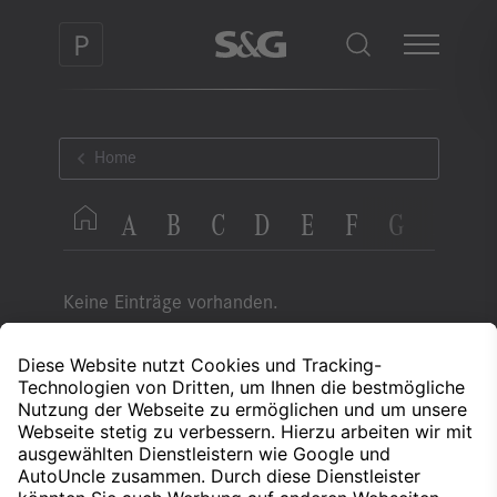
Home
A
B
C
D
E
F
G
H
I
Keine Einträge vorhanden.