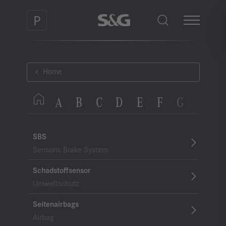
Home
A
B
C
D
E
F
G
H
I
SBS
Sensoric Brake System
Schadstoffsensor
Umweltschutz
Seitenairbags
Airbag