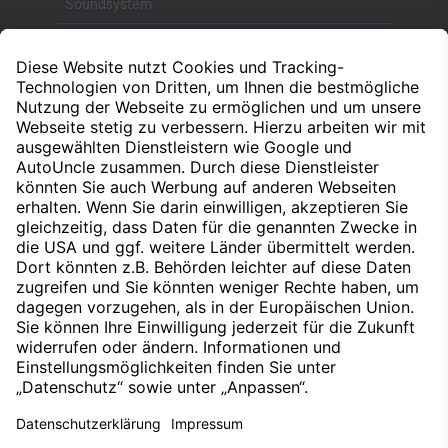
Soundsystem
Spurhalte-Assistent
Fahrerassistenzsystem
Standheizung
Beheizung der Fahrgastzelle