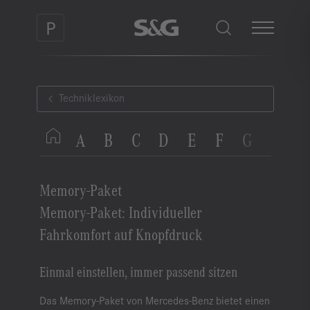
Techniklexikon
A
B
C
D
E
F
G
H
I
Memory-Paket
Memory-Paket: Individueller
Fahrkomfort auf Knopfdruck
Einmal einstellen, immer passend sitzen
Das Memory-Paket von Mercedes-Benz bietet einen