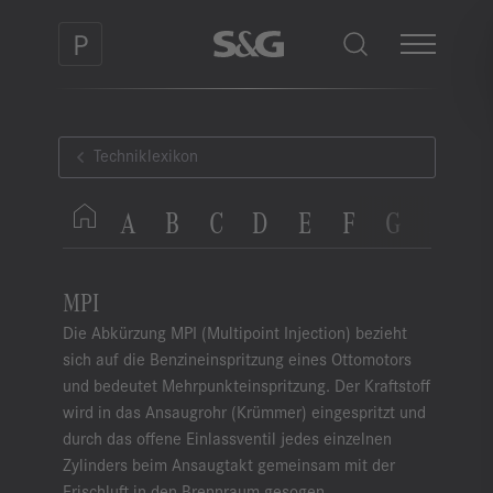
Techniklexikon
A
B
C
D
E
F
G
H
I
MPI
Die Abkürzung MPI (Multipoint Injection) bezieht
sich auf die Benzineinspritzung eines Ottomotors
und bedeutet Mehrpunkteinspritzung. Der Kraftstoff
wird in das Ansaugrohr (Krümmer) eingespritzt und
durch das offene Einlassventil jedes einzelnen
Zylinders beim Ansaugtakt gemeinsam mit der
Frischluft in den Brennraum gesogen.