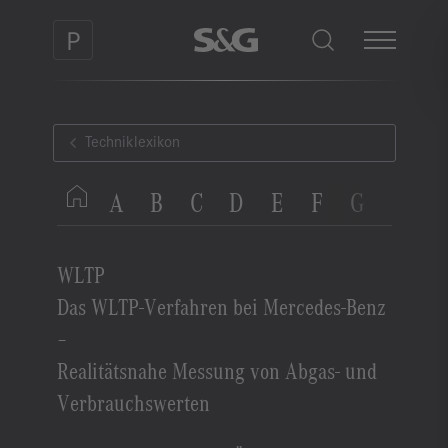
Techniklexikon
A
B
C
D
E
F
G
H
I
WLTP
Das WLTP-Verfahren bei Mercedes-Benz
–
Realitätsnahe Messung von Abgas- und
Verbrauchswerten