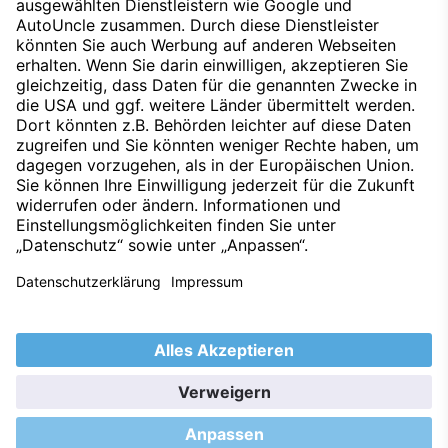
Mercedes-Benz in Ihrem S&G Autohaus.
Nach oben
Datenschutz
Impressum
Techniklexikon
Kontakt
Hinweisgeber
Nachhaltigkeit
Umweltleitlinien
Barrierefreiheitserklärung