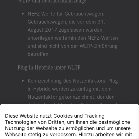
NEFZ-Werte für Gebrauchtwagen:
Gebrauchtwagen, die vor dem 31.
August 2017 zugelassen wurden,
unterliegen weiterhin den NEFZ-Werten
und sind nicht von der WLTP-Einführung
betroffen.
Plug-in-Hybride unter WLTP
Kennzeichnung des Nutzenfaktors: Plug-
in-Hybride werden zukünftig mit dem
Nutzenfaktor gekennzeichnet, der den
Anteil der elektrischen Reichweite an der
Gesamtreichweite ausdrückt.
Erfahren Sie mehr über die Vorteile des WLTP-
Zyklus und die fortschrittliche Abgasmessung bei