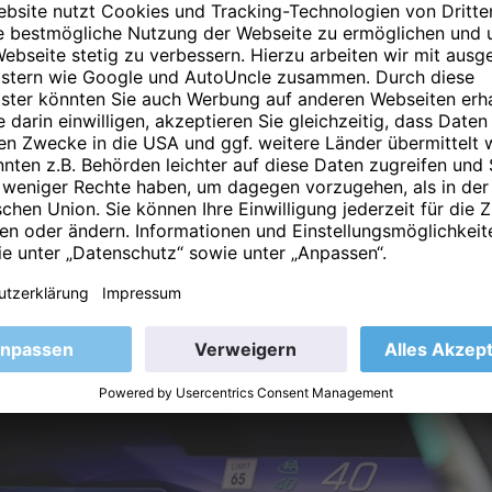
ionen:
tent bietet auch Unterstützung in unübersichtlichen und we
schließlich variabler Geschwindigkeitsbegrenzungen und besc
chwindigkeitsüberschreitungen sind anpassbar, sowohl optisc
rkehrszeichen-Assistenten und bestimmter Funktionen kann l
he Warnung vor falscher Einfahrt ist vorerst nur in Deutschla
stige Sichtverhältnisse die Leistung des Systems beeinträch
licherweise nicht erkannt werden.