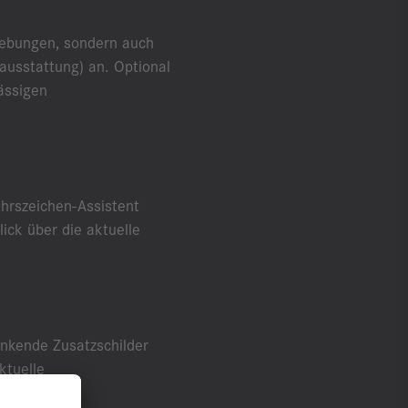
hebungen, sondern auch
ausstattung) an. Optional
ässigen
hrszeichen-Assistent
ick über die aktuelle
nkende Zusatzschilder
ktuelle