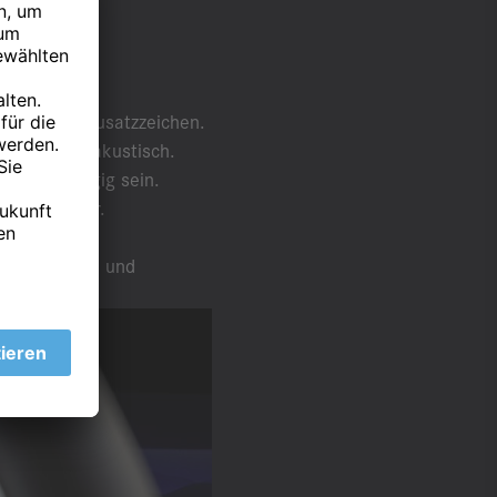
chselhaften
hränkender Zusatzzeichen.
h als auch akustisch.
änderabhängig sein.
nd verfügbar.
tigen können und