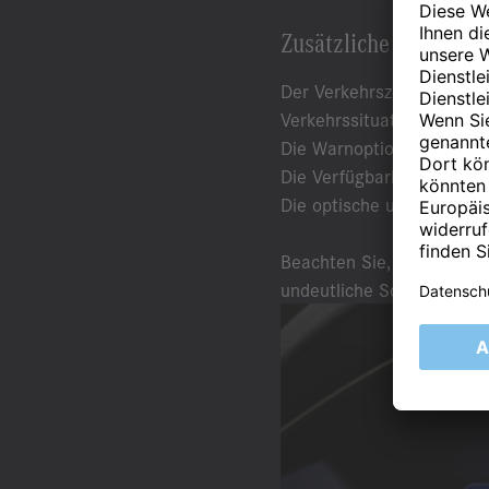
Zusätzliche Informat
Der Verkehrszeichen-Assis
Verkehrssituationen, ein
Die Warnoptionen bei Ges
Die Verfügbarkeit des Ve
Die optische und akustisc
Beachten Sie, dass ungün
undeutliche Schilder mög