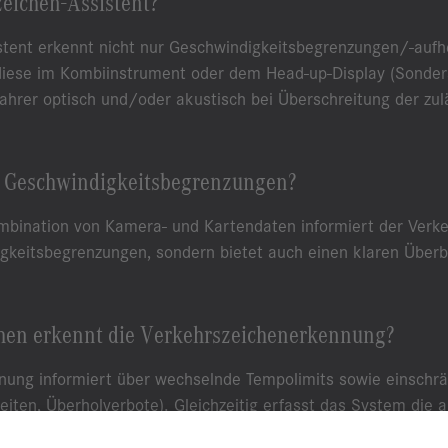
zeichen-Assistent?
stent erkennt nicht nur Geschwindigkeitsbegrenzungen/-auf
 diese im Kombiinstrument oder dem Head-up-Display (Sonder
ahrer optisch und/oder akustisch bei Überschreitung der zul
i Geschwindigkeitsbegrenzungen?
ombination von Kamera- und Kartendaten informiert der Verke
gkeitsbegrenzungen, sondern bietet auch einen klaren Überbl
hen erkennt die Verkehrszeichenerkennung?
nung informiert über wechselnde Tempolimits sowie einschrä
Zeiten, Überholverbote). Gleichzeitig erfasst das System die a
warnt bei Überschreitung.