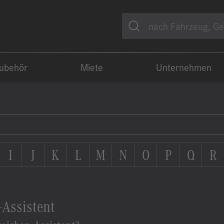
Suche
Zubehör
Miete
Unternehmen
I
J
K
L
M
N
O
P
Q
R
-Assistent