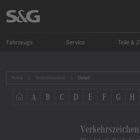
Fahrzeuge
Service
Teile & 
Home
Techniklexikon
Detail
A
B
C
D
E
F
G
H
Verkehrszeichen