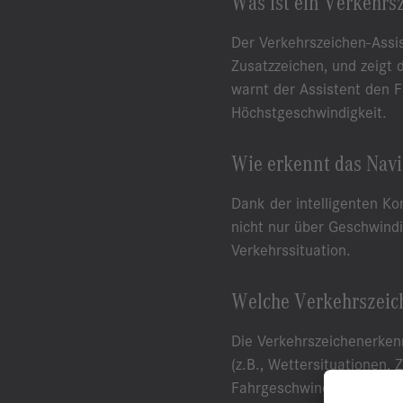
Was ist ein Verkehrs
Der Verkehrszeichen-Assi
Zusatzzeichen, und zeigt
warnt der Assistent den F
Höchstgeschwindigkeit.
Wie erkennt das Nav
Dank der intelligenten K
nicht nur über Geschwindi
Verkehrssituation.
Welche Verkehrszeic
Die Verkehrszeichenerken
(z.B., Wettersituationen, 
Fahrgeschwindigkeit und 