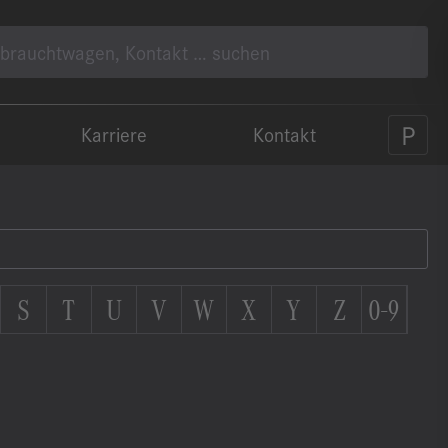
Karriere
Kontakt
S
T
U
V
W
X
Y
Z
0-9