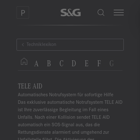
Techniklexikon
A
B
C
D
E
F
G
H
I
TELE AID
Automatisches Notrufsystem für sofortige Hilfe
Das exklusive automatische Notrufsystem TELE AID
ist Ihre zuverlässige Begleitung im Fall eines
Unfalls. Nach einer Kollision sendet TELE AID
automatisch ein SOS-Signal aus, das die
Rettungsdienste alarmiert und umgehend zur
Unfallstelle führt. Die Aktivierung des