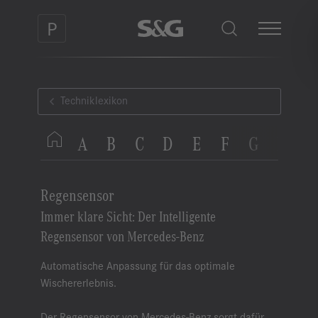
Techniklexikon
A
B
C
D
E
F
G
H
I
Regensensor
Immer klare Sicht: Der Intelligente
Regensensor von Mercedes-Benz
Automatische Anpassung für das optimale
Wischererlebnis.
Der Regensensor von Mercedes-Benz sorgt dafür,