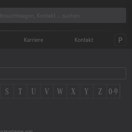
Karriere
Kontakt
S
T
U
V
W
X
Y
Z
0-9
stenzsysteme von