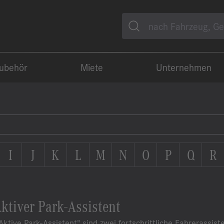
Suche
Zubehör
Miete
Unternehmen
I
J
K
L
M
N
O
P
Q
R
ktiver Park-Assistent
"Aktive Park-Assistent" sind zwei fortschrittliche Fahrerassi