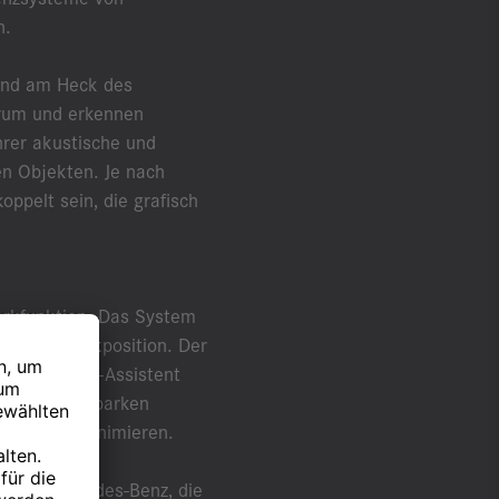
n.
 und am Heck des
erum und erkennen
hrer akustische und
en Objekten. Je nach
ppelt sein, die grafisch
parkfunktion. Das System
 in die Parkposition. Der
 Aktive Park-Assistent
tert das Einparken
arken zu minimieren.
n von Mercedes-Benz, die