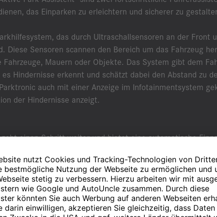
ienen, das Einparken zu erleichtern und sicherer zu gestalte
nparkhilfesystem, das durch Ultraschallsensoren an der Front
rd. Diese Sensoren scannen den Bereich um das Fahrzeug h
re Fahrzeuge, Mauern oder Objekte. Das System gibt dem Fa
 es Hindernisse erkennt und schätzt dabei den Abstand zu d
arktronic auch mit einer Anzeige im Infotainmentsystem geko
ion der Hindernisse anzeigt.
 geht einen Schritt weiter und bietet eine automatische Ein
nete Parklücken erkennen und lenkt das Fahrzeug automatisch
s geben, bremsen und gegebenenfalls den Gang einlegen. Der
steuert das Fahrzeug präzise in die Parklücke. Dies erleich
 bei, Beschädigungen am Fahrzeug durch unsachgemäßes Einp
onic und der Aktive Park-Assistent, sind Teil der Bemühunge