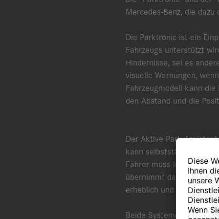
Mercedes-Benz, die dazu d
Die Parktronic ist ein Ei
Fahrzeugs unterstützt wi
Hindernisse, sei es ande
visuelle Warnungen, wenn
Fahrzeugmodell kann die P
den Abstand und die Posit
Der Aktive Park-Assistent
kann selbstständig geeig
Fahrer muss lediglich Ga
übernimmt das Lenken und 
erheblich und trägt dazu
Beide Systeme, die Parktr