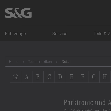
Fahrzeuge
Service
Teile & 
Home
Techniklexikon
Detail
A
B
C
D
E
F
G
H
Parktronic und A
Die "Parktronic" und der 