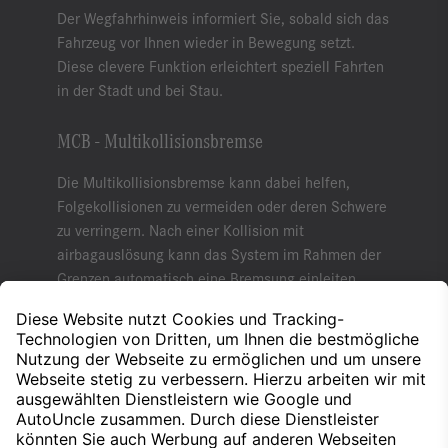
Der Wegfahrhinweis informiert Sie, sobald sich das
Fahrzeug vor Ihnen wieder in Bewegung setzt.
Diese clevere Funktion erleichtert speziell Fahrten
in der Stadt und bei Stau.
MCB - Multikollisionsbremse
Die Multikollisionsbremse kann dabei helfen,
Folgekollisionen zu vermeiden oder deren Schwere
zu verringern. Nach einer Kollision mit
airbagauslösung kann das System im Rahmen der
Grenzen automatisch eine Bremsung einleiten.
Folgekollisionen können im Idealfall vermieden
werden und somit kann die Schwere des Unfalls
reduziert werden.