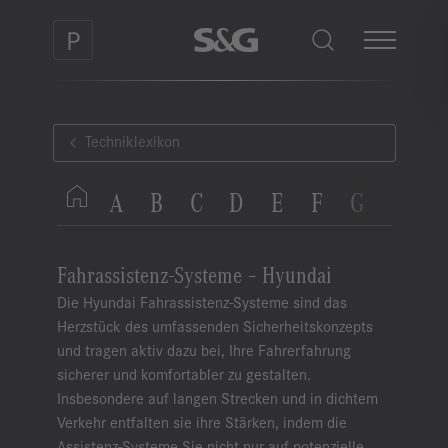
Techniklexikon
A
B
C
D
E
F
G
H
I
Fahrassistenz-Systeme – Hyundai
Die Hyundai Fahrassistenz-Systeme sind das
Herzstück des umfassenden Sicherheitskonzepts
und tragen aktiv dazu bei, Ihre Fahrerfahrung
sicherer und komfortabler zu gestalten.
Insbesondere auf langen Strecken und in dichtem
Verkehr entfalten sie ihre Stärken, indem die
Assistenz-Systeme Sie nicht nur auf potenzielle