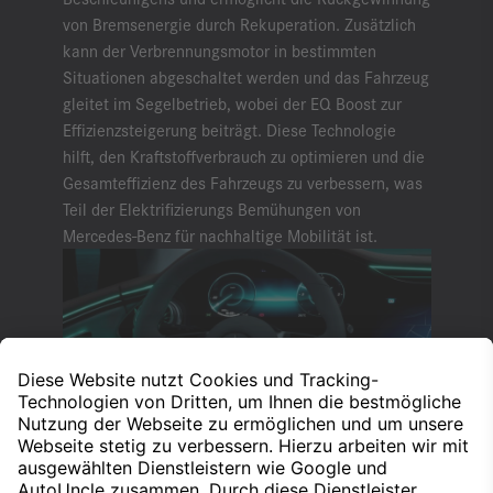
von Bremsenergie durch Rekuperation. Zusätzlich
kann der Verbrennungsmotor in bestimmten
Situationen abgeschaltet werden und das Fahrzeug
gleitet im Segelbetrieb, wobei der EQ Boost zur
Effizienzsteigerung beiträgt. Diese Technologie
hilft, den Kraftstoffverbrauch zu optimieren und die
Gesamteffizienz des Fahrzeugs zu verbessern, was
Teil der Elektrifizierungs Bemühungen von
Mercedes-Benz für nachhaltige Mobilität ist.