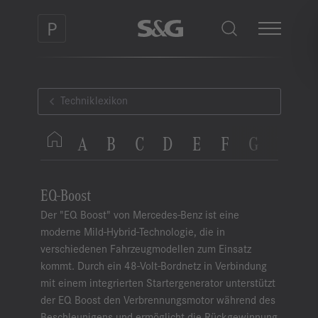
Techniklexikon
A
B
C
D
E
F
G
H
I
EQ-Boost
Der "EQ Boost" von Mercedes-Benz ist eine
moderne Mild-Hybrid-Technologie, die in
verschiedenen Fahrzeugmodellen zum Einsatz
kommt. Durch ein 48-Volt-Bordnetz in Verbindung
mit einem integrierten Startergenerator unterstützt
der EQ Boost den Verbrennungsmotor während des
Beschleunigens und ermöglicht die Rückgewinnung