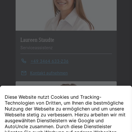
Laureen Staudte
Serviceassistenz
+49 3464 633-236
Kontakt aufnehmen