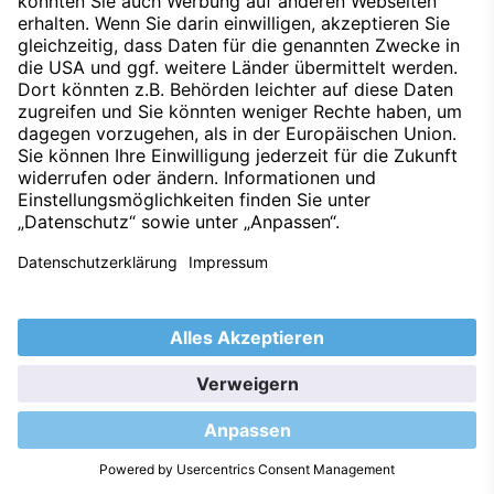
Mara Werther-Stock
Serviceassistenz
+49 3464 633-273
Kontakt aufnehmen
Service Transporter