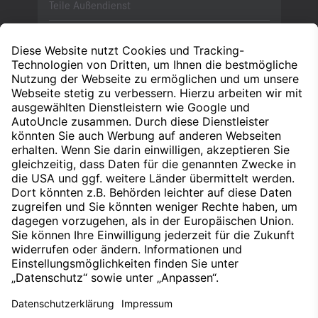
Teile Außendienst
+49 160 93865523
Kontakt aufnehmen
Nach oben