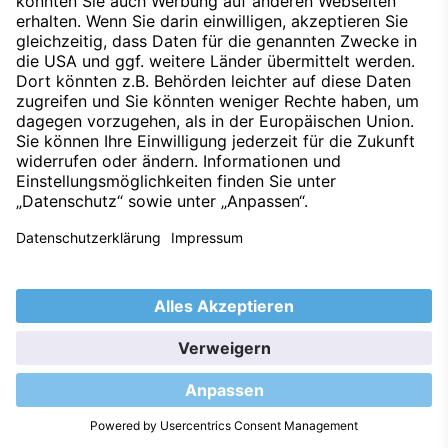
+49 721 6275-174
Kontakt aufnehmen
Michael Führinger
Serviceberater
+49 721 6275-162
Kontakt aufnehmen