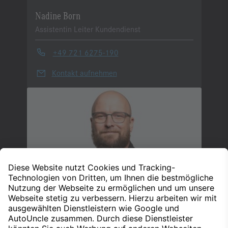
Nadine Born
Assistentin Leiter Kundendienst
+49 721 6275-190
Kontakt aufnehmen
Florian Keller
Werkstattleiter Transporter