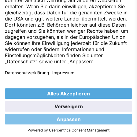
Datenschutz
Impressum
Techniklexikon
Kontakt
Hinweisgeber
Nachhaltigkeit
Umweltleitlinien
Barrierefreiheitserklärung
2026 © S&G Automobil AG