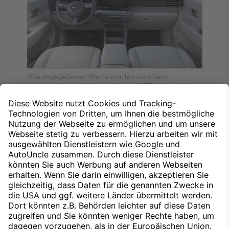
*Die angegebenen Werte wurden nach dem
vorgeschriebenen Messverfahren WLTP (Worldwide
harmonised Light-duty vehicles Test Procedures)
ermittelt. Der Energieverbrauch und der CO₂-Ausstoß
eines Pkw sind nicht nur von der effizienten
Ausnutzung des Kraftstoffs bzw. des Energieträgers
durch den Pkw, sondern auch vom Fahrstil und anderen
nichttechnischen Faktoren abhängig.
Nach oben