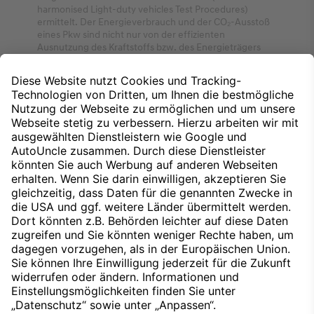
harmonised Light-duty vehicles Test Procedures)
ermittelt. Der Energieverbrauch und der CO₂-Ausstoß
eines Pkw sind nicht nur von der effizienten
Ausnutzung des Kraftstoffs bzw. des Energieträgers
durch den Pkw, sondern auch vom Fahrstil und anderen
nichttechnischen Faktoren abhängig.
Aufpreispflichtige Zusatzausstattung für Trend.
Bestandteil Komfort-Paket. Serienmäßig für Prime und
N Line.
Nach oben