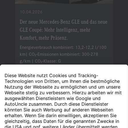
10.04.2026
Der neue Mercedes-Benz GLE und das neue
GLE Coupé: Mehr Intelligenz, mehr
Komfort, mehr Präsenz.
Energieverbrauch kombiniert: 13,2-12,2 l/100
km| CO₂-Emissionen kombiniert: 300-278
g/km | CO₂-Klasse: G
Weiterlesen
1
2
3
Nach oben