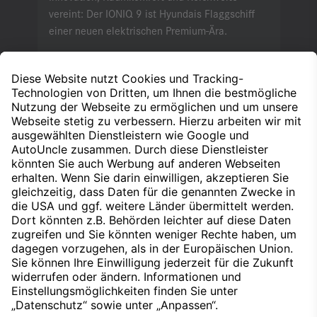
vereint: Der IONIQ 9 ist Hyundais Flaggschiff
einer neuen elektrischen Premium-Ära.
Weiterlesen
Elektro:
Energieverbrauch kombiniert:
20,6-
19,9 kWh/100 km
CO
-Emissionen
|
2
kombiniert:
0 g/km
CO
-Klasse:
A
|
2