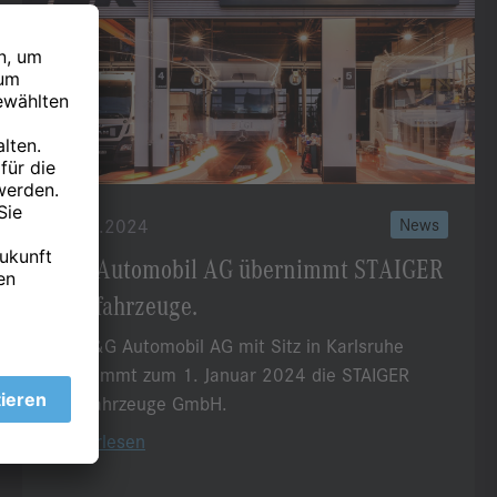
14.03.2024
News
S&G Automobil AG übernimmt STAIGER
Nutzfahrzeuge.
Die S&G Automobil AG mit Sitz in Karlsruhe
übernimmt zum 1. Januar 2024 die STAIGER
Nutzfahrzeuge GmbH.
Weiterlesen