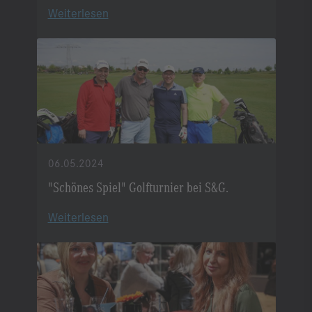
erlebten eine Serie spannender Kämpfe
Weiterlesen
begleitet von einem schillernden
Rahmenproramm.
06.05.2024
"Schönes Spiel" Golfturnier bei S&G.
Weiterlesen