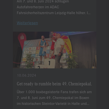
Am 7. und 8. Juni 2024 schlugen
Autofahrerherzen im ADAC
Fahrsicherheitszentrum Leipzig-Halle höher. Im
Rahmen der S&G und Friends
Weiterlesen
Kundenveranstaltungen find wieder unser
ADAC Fahrsicherheitstraining statt.
10.06.2024
Get ready to rumble beim 49. Chemiepokal.
Über 1.000 boxbegeisterte Fans trafen sich am
7. und 8. Juni zum 49. Chemiepokal im Boxen
im historischen Steintor-Varieté in Halle und