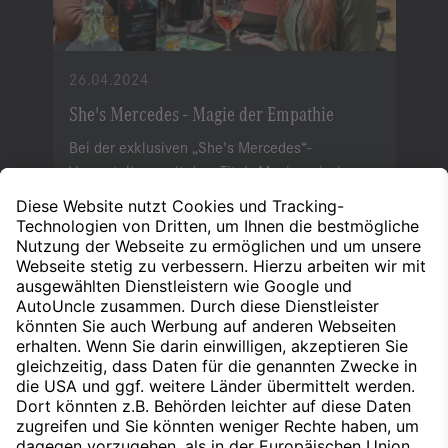
26.04.2024
She's Mercedes - Magie der Empathie
Bei der exklusiven „She's Mercedes“-
Veranstaltung mit dem Titel „Magie zwischen
Mücken und Elefanten“ erlebten knapp 90
Teilnehmerinnen einen Abend voll
inspirierender Impulse und neuer Perspektiven.
Weiterlesen
Nach oben