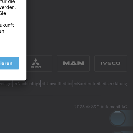
eisgeber
Nachhaltigkeit
Umweltleitlinien
Barrierefreiheitserklärung
2026 © S&G Automobil AG