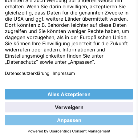
Datenschutz
Impressum
Techniklexikon
Kontakt
Hinweisgeber
Nachhaltigkeit
Umweltleitlinien
Barrierefreiheitserklärung
2026 © S&G Automobil AG