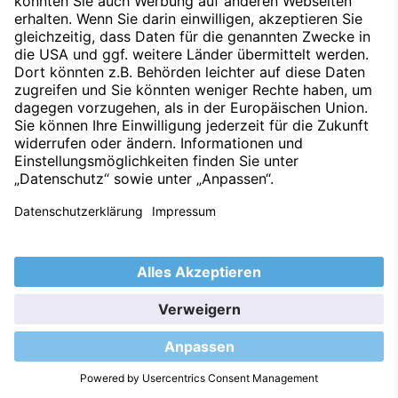
Verina Lentini
Assistentin Leiter Kundendienst
+49 7231 495-201
Kontakt aufnehmen