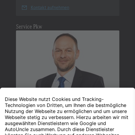
Kontakt aufnehmen
Service Pkw
Peter Wieber
Leiter Kundendienst
+49 7231 495-200
Kontakt aufnehmen